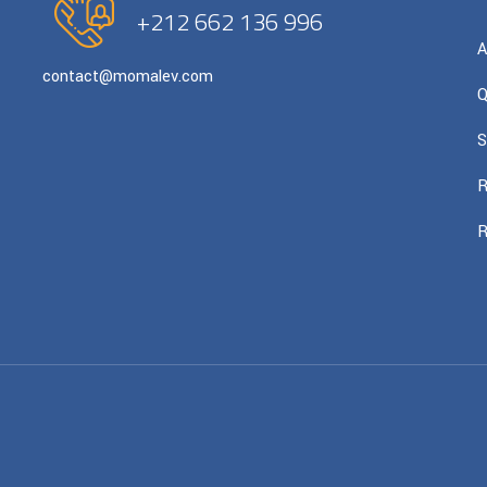
+212 662 136 996
A
contact@momalev.com
Q
S
R